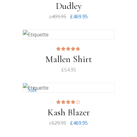
Dudley
4.00
sur
5
499.95
£
469.95
£
Note
Mallen Shirt
4.67
sur 5
£
54.95
Sale
Note
Kash Blazer
4.00
sur
5
529.95
£
469.95
£