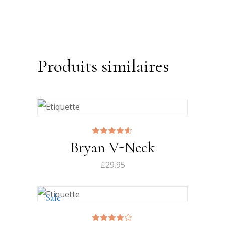
Produits similaires
Note
Bryan V-Neck
4.50
sur 5
£
29.95
Sale
Note