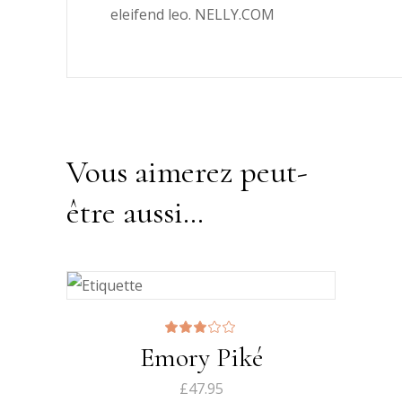
eleifend leo. NELLY.COM
Vous aimerez peut-
être aussi…
Note
Emory Piké
3.00
sur
5
£
47.95