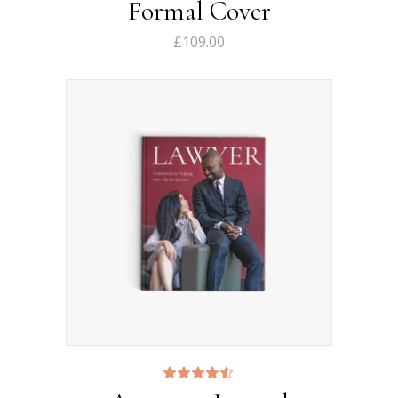
Formal Cover
£
109.00
Note
4.50