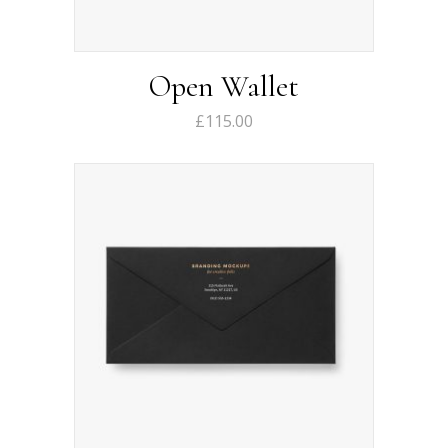
Open Wallet
£
115.00