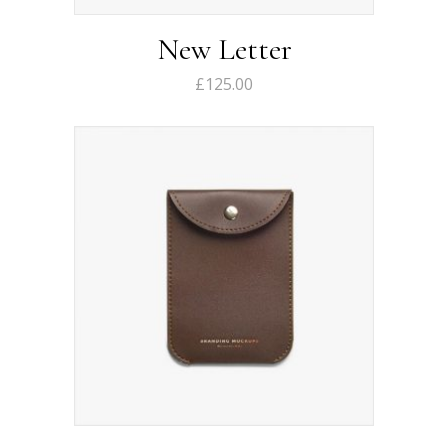
New Letter
£
125.00