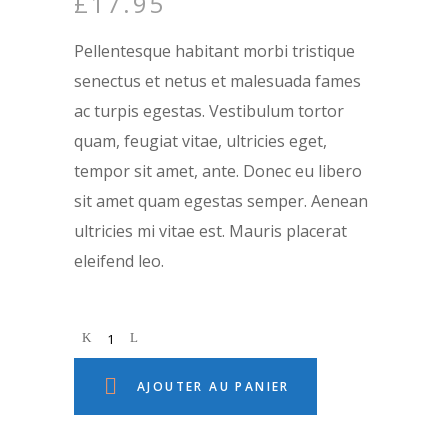
£
17.95
sur
notations
client
Pellentesque habitant morbi tristique
senectus et netus et malesuada fames
ac turpis egestas. Vestibulum tortor
quam, feugiat vitae, ultricies eget,
tempor sit amet, ante. Donec eu libero
sit amet quam egestas semper. Aenean
ultricies mi vitae est. Mauris placerat
eleifend leo.
AJOUTER AU PANIER