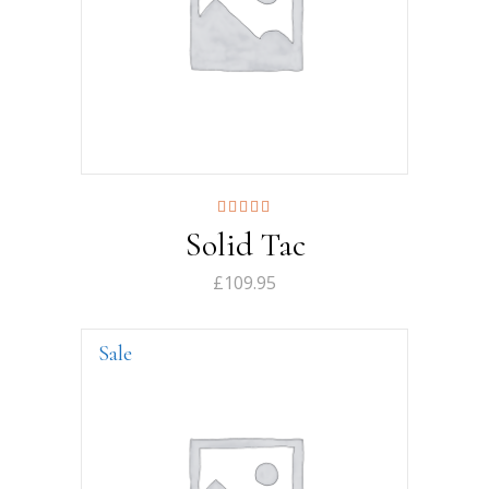
Note
Solid Tac
5.00
sur 5
£
109.95
Sale